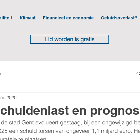
iliteit
Klimaat
Financieel en economie
Geluidsoverlast?
Lid worden is gratis
y
dec 2020
chuldenlast en prognos
de stad Gent evolueert gestaag, bij een ongewijzigd bel
5 een schuld torsen van ongeveer 1,1 miljard euro. Het
ratele te plaatsen. 