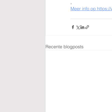
Meer info op https:/
Recente blogposts