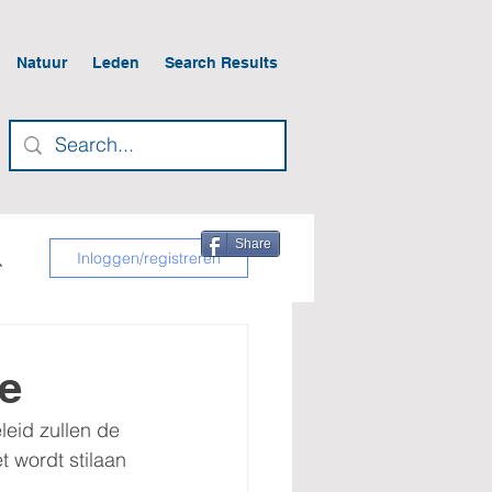
Natuur
Leden
Search Results
Share
Inloggen/registreren
e
eid zullen de 
 wordt stilaan 