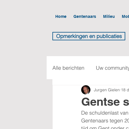
Home
Gentenaars
Milieu
Mob
Opmerkingen en publicaties
Alle berichten
Uw communit
Jurgen Gielen
18 
Gentse s
De schuldenlast van 
Gentenaars tegen 202
tijd om Gent onder cu