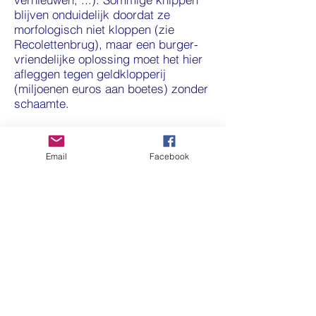
blijven onduidelijk doordat ze
morfologisch niet kloppen (zie
Recolettenbrug), maar een burger-
vriendelijke oplossing moet het hier
afleggen tegen geldklopperij
(miljoenen euros aan boetes) zonder
schaamte.
D/ LUCHTVERVUILING
Email
Facebook
Waar er minder auto's rijden door
toegangsverbod is er lokaal een
verbetering (streetcanyons), maar
de R40 vormt nu een polluerende
strop rond Gent. Een LEZ zone is
dus een maat voor niks in deze
binnenstad met een doorsnede van
een kleine 2 km (zie artikel:
LEZ
Gent, veel pijn voor schone schijn
).
Maar voor de 4.000 getroffen
binnenstadsbewoners en -bedrijven,